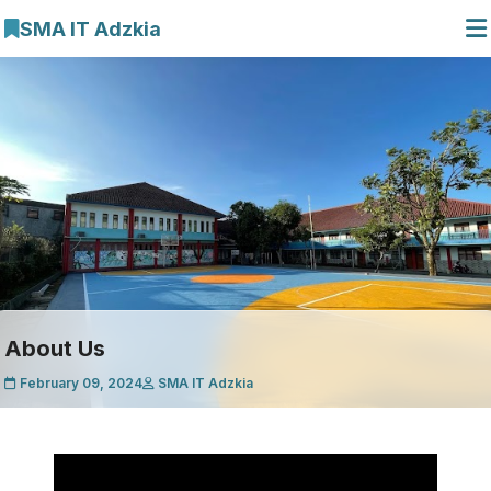
SMA IT Adzkia
Beranda
Profil Sekolah
E-Learning
Galeri Kegiatan
Cari Artikel
About Us
February 09, 2024
SMA IT Adzkia