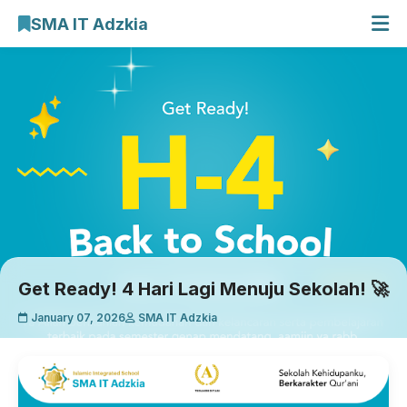
SMA IT Adzkia
Beranda
Profil Sekolah
E-Learning
Galeri Kegiatan
Cari Artikel
Get Ready! 4 Hari Lagi Menuju Sekolah! 🚀
January 07, 2026
SMA IT Adzkia