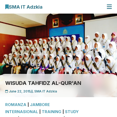
SMA IT Adzkia
Beranda
Profil Sekolah
E-Learning
Galeri Kegiatan
Cari Artikel
WISUDA TAHFIDZ AL-QUR'AN
June 22, 2015
SMA IT Adzkia
ROMANZA
|
JAMBORE
INTERNASIONAL
|
TRAINING
|
STUDY